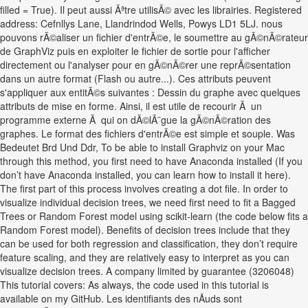
filled = True). Il peut aussi Ãªtre utilisÃ© avec les librairies. Registered
address: Cefnllys Lane, Llandrindod Wells, Powys LD1 5LJ. nous
pouvons rÃ©aliser un fichier d'entrÃ©e, le soumettre au gÃ©nÃ©rateur
de GraphViz puis en exploiter le fichier de sortie pour l'afficher
directement ou l'analyser pour en gÃ©nÃ©rer une reprÃ©sentation
dans un autre format (Flash ou autre...). Ces attributs peuvent
s'appliquer aux entitÃ©s suivantes : Dessin du graphe avec quelques
attributs de mise en forme. Ainsi, il est utile de recourir Ã un
programme externe Ã qui on dÃ©lÃ¨gue la gÃ©nÃ©ration des
graphes. Le format des fichiers d'entrÃ©e est simple et souple. Was
Bedeutet Brd Und Ddr, To be able to install Graphviz on your Mac
through this method, you first need to have Anaconda installed (If you
don’t have Anaconda installed, you can learn how to install it here).
The first part of this process involves creating a dot file. In order to
visualize individual decision trees, we need first need to fit a Bagged
Trees or Random Forest model using scikit-learn (the code below fits a
Random Forest model). Benefits of decision trees include that they
can be used for both regression and classification, they don’t require
feature scaling, and they are relatively easy to interpret as you can
visualize decision trees. A company limited by guarantee (3206048)
This tutorial covers: As always, the code used in this tutorial is
available on my GitHub. Les identifiants des nÅuds sont