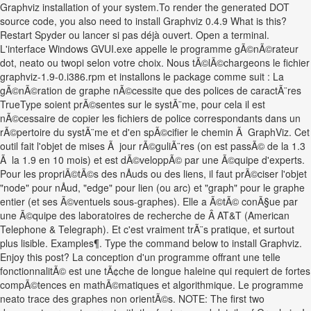
Graphviz installation of your system.To render the generated DOT
source code, you also need to install Graphviz 0.4.9 What is this?
Restart Spyder ou lancer si pas déjà ouvert. Open a terminal.
L'interface Windows GVUI.exe appelle le programme gÃ©nÃ©rateur
dot, neato ou twopi selon votre choix. Nous tÃ©lÃ©chargeons le fichier
graphviz-1.9-0.i386.rpm et installons le package comme suit : La
gÃ©nÃ©ration de graphe nÃ©cessite que des polices de caractÃ¨res
TrueType soient prÃ©sentes sur le systÃ¨me, pour cela il est
nÃ©cessaire de copier les fichiers de police correspondants dans un
rÃ©pertoire du systÃ¨me et d'en spÃ©cifier le chemin Ã GraphViz. Cet
outil fait l'objet de mises Ã jour rÃ©guliÃ¨res (on est passÃ© de la 1.3
Ã la 1.9 en 10 mois) et est dÃ©veloppÃ© par une Ã©quipe d'experts.
Pour les propriÃ©tÃ©s des nÅuds ou des liens, il faut prÃ©ciser l'objet
"node" pour nÅud, "edge" pour lien (ou arc) et "graph" pour le graphe
entier (et ses Ã©ventuels sous-graphes). Elle a Ã©tÃ© conÃ§ue par
une Ã©quipe des laboratoires de recherche de Â AT&T (American
Telephone & Telegraph). Et c'est vraiment trÃ¨s pratique, et surtout
plus lisible. Examples¶. Type the command below to install Graphviz.
Enjoy this post? La conception d'un programme offrant une telle
fonctionnalitÃ© est une tÃ¢che de longue haleine qui requiert de fortes
compÃ©tences en mathÃ©matiques et algorithmique. Le programme
neato trace des graphes non orientÃ©s. NOTE: The first two