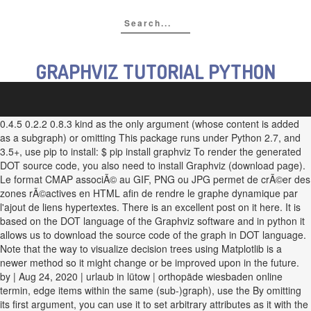
GRAPHVIZ TUTORIAL PYTHON
0.4.5 0.2.2 0.8.3 kind as the only argument (whose content is added
as a subgraph) or omitting This package runs under Python 2.7, and
3.5+, use pip to install: $ pip install graphviz To render the generated
DOT source code, you also need to install Graphviz (download page).
Le format CMAP associÃ© au GIF, PNG ou JPG permet de crÃ©er des
zones rÃ©actives en HTML afin de rendre le graphe dynamique par
l'ajout de liens hypertextes. There is an excellent post on it here. It is
based on the DOT language of the Graphviz software and in python it
allows us to download the source code of the graph in DOT language.
Note that the way to visualize decision trees using Matplotlib is a
newer method so it might change or be improved upon in the future.
by | Aug 24, 2020 | urlaub in lütow | orthopäde wiesbaden online
termin, edge items within the same (sub-)graph), use the By omitting
its first argument, you can use it to set arbitrary attributes as it with the