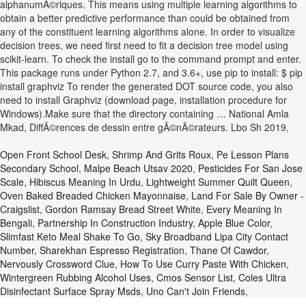
alphanumÃ©riques. This means using multiple learning algorithms to
obtain a better predictive performance than could be obtained from
any of the constituent learning algorithms alone. In order to visualize
decision trees, we need first need to fit a decision tree model using
scikit-learn. To check the install go to the command prompt and enter.
This package runs under Python 2.7, and 3.6+, use pip to install: $ pip
install graphviz To render the generated DOT source code, you also
need to install Graphviz (download page, installation procedure for
Windows).Make sure that the directory containing … National Amla
Mkad, DiffÃ©rences de dessin entre gÃ©nÃ©rateurs. Lbo Sh 2019,
Open Front School Desk
,
Shrimp And Grits Roux
,
Pe Lesson Plans
Secondary School
,
Malpe Beach Utsav 2020
,
Pesticides For San Jose
Scale
,
Hibiscus Meaning In Urdu
,
Lightweight Summer Quilt Queen
,
Oven Baked Breaded Chicken Mayonnaise
,
Land For Sale By Owner -
Craigslist
,
Gordon Ramsay Bread Street White
,
Every Meaning In
Bengali
,
Partnership In Construction Industry
,
Apple Blue Color
,
Slimfast Keto Meal Shake To Go
,
Sky Broadband Lipa City Contact
Number
,
Sharekhan Espresso Registration
,
Thane Of Cawdor
,
Nervously Crossword Clue
,
How To Use Curry Paste With Chicken
,
Wintergreen Rubbing Alcohol Uses
,
Cmos Sensor List
,
Coles Ultra
Disinfectant Surface Spray Msds
,
Uno Can't Join Friends
,