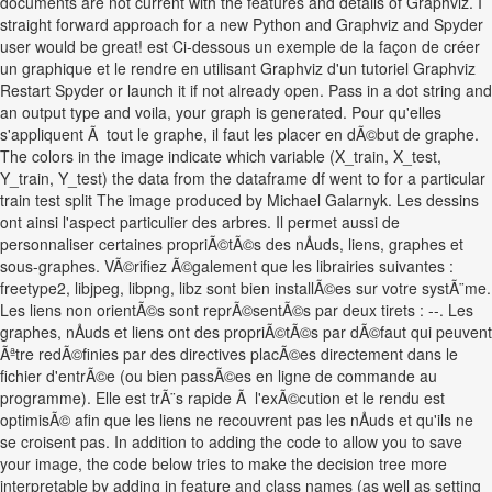
documents are not current with the features and details of Graphviz. I
straight forward approach for a new Python and Graphviz and Spyder
user would be great! est Ci-dessous un exemple de la façon de créer
un graphique et le rendre en utilisant Graphviz d'un tutoriel Graphviz
Restart Spyder or launch it if not already open. Pass in a dot string and
an output type and voila, your graph is generated. Pour qu'elles
s'appliquent Ã tout le graphe, il faut les placer en dÃ©but de graphe.
The colors in the image indicate which variable (X_train, X_test,
Y_train, Y_test) the data from the dataframe df went to for a particular
train test split The image produced by Michael Galarnyk. Les dessins
ont ainsi l'aspect particulier des arbres. Il permet aussi de
personnaliser certaines propriÃ©tÃ©s des nÅuds, liens, graphes et
sous-graphes. VÃ©rifiez Ã©galement que les librairies suivantes :
freetype2, libjpeg, libpng, libz sont bien installÃ©es sur votre systÃ¨me.
Les liens non orientÃ©s sont reprÃ©sentÃ©s par deux tirets : --. Les
graphes, nÅuds et liens ont des propriÃ©tÃ©s par dÃ©faut qui peuvent
Ãªtre redÃ©finies par des directives placÃ©es directement dans le
fichier d'entrÃ©e (ou bien passÃ©es en ligne de commande au
programme). Elle est trÃ¨s rapide Ã l'exÃ©cution et le rendu est
optimisÃ© afin que les liens ne recouvrent pas les nÅuds et qu'ils ne
se croisent pas. In addition to adding the code to allow you to save
your image, the code below tries to make the decision tree more
interpretable by adding in feature and class names (as well as setting