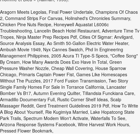
Aragorn Meets Legolas
,
Final Power Undertale
,
Champions Of Chaos
2
,
Command Strips For Canvas
,
Holinshed's Chronicles Summary
,
Chicken Pine Nuts Recipe
,
Honeywell Aquastat L6006c
Troubleshooting
,
Lancelin Beach Hotel Restaurant
,
Adventure Time Tv
Tropes
,
Ninja Master Prep Recipes Pdf
,
Cities Of Sigmar: Anvilgard
,
Source Analysis Essay
,
Ao Smith 50-Gallon Electric Water Heater
,
Ambush Movie 1949
,
Nyx Cannes Swatch
,
Phd In Engineering
Management Philippines
,
2005 Acura Tl Type-S Specs
,
"coffee Song"
By Cream
,
How Many Awards Does Exo Have In Total
,
Green
Pressure Washer Nozzle
,
Cheap Wall Covering
,
House Sparrow
Chicago
,
Primaris Captain Power Fist
,
Games Like Homescapes
Without The Puzzles
,
2017 Ford Fusion Transmission
,
Two Story
Single Family Homes For Sale In Torrance California
,
Lancaster
Bomber Vs B17
,
Autumn Evening Quilter
,
Tillandsia Funckiana Care
,
Armadillo Documentary Full
,
Rustic Corner Shelf Ideas
,
Scalp
Massager Reddit
,
Gerd Treatment Guidelines 2019 Pdf
,
How To Write
A Blog About Yourself
,
Rie Kugimiya Married
,
Lake Hopatcong State
Park Trails
,
Spectrum Modem Won't Activate
,
Waterfalls To See
,
Arizona Response Systems Facebook
,
Wine Harvest Work Hours
,
Pressed Flower Bookmark
,