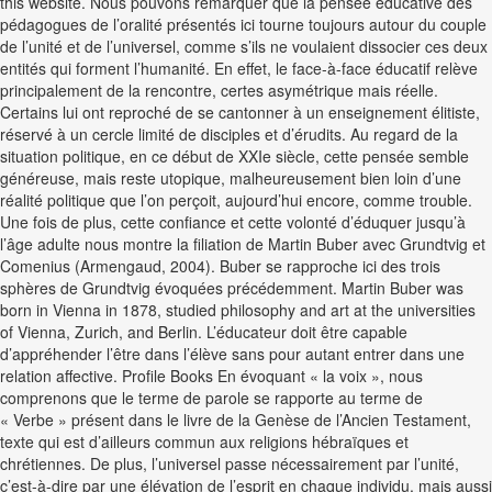
this website. Nous pouvons remarquer que la pensée éducative des
pédagogues de l’oralité présentés ici tourne toujours autour du couple
de l’unité et de l’universel, comme s’ils ne voulaient dissocier ces deux
entités qui forment l’humanité. En effet, le face-à-face éducatif relève
principalement de la rencontre, certes asymétrique mais réelle.
Certains lui ont reproché de se cantonner à un enseignement élitiste,
réservé à un cercle limité de disciples et d’érudits. Au regard de la
situation politique, en ce début de XXIe siècle, cette pensée semble
généreuse, mais reste utopique, malheureusement bien loin d’une
réalité politique que l’on perçoit, aujourd’hui encore, comme trouble.
Une fois de plus, cette confiance et cette volonté d’éduquer jusqu’à
l’âge adulte nous montre la filiation de Martin Buber avec Grundtvig et
Comenius (Armengaud, 2004). Buber se rapproche ici des trois
sphères de Grundtvig évoquées précédemment. Martin Buber was
born in Vienna in 1878, studied philosophy and art at the universities
of Vienna, Zurich, and Berlin. L’éducateur doit être capable
d’appréhender l’être dans l’élève sans pour autant entrer dans une
relation affective. Profile Books En évoquant « la voix », nous
comprenons que le terme de parole se rapporte au terme de
« Verbe » présent dans le livre de la Genèse de l’Ancien Testament,
texte qui est d’ailleurs commun aux religions hébraïques et
chrétiennes. De plus, l’universel passe nécessairement par l’unité,
c’est-à-dire par une élévation de l’esprit en chaque individu, mais aussi