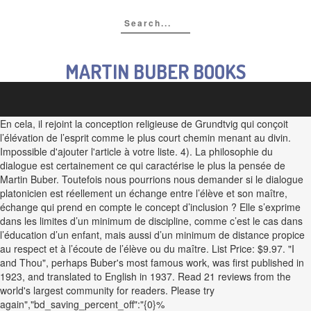
MARTIN BUBER BOOKS
En cela, il rejoint la conception religieuse de Grundtvig qui conçoit
l’élévation de l’esprit comme le plus court chemin menant au divin.
Impossible d'ajouter l'article à votre liste. 4). La philosophie du
dialogue est certainement ce qui caractérise le plus la pensée de
Martin Buber. Toutefois nous pourrions nous demander si le dialogue
platonicien est réellement un échange entre l’élève et son maître,
échange qui prend en compte le concept d’inclusion ? Elle s’exprime
dans les limites d’un minimum de discipline, comme c’est le cas dans
l’éducation d’un enfant, mais aussi d’un minimum de distance propice
au respect et à l’écoute de l’élève ou du maître. List Price: $9.97. "I
and Thou", perhaps Buber's most famous work, was first published in
1923, and translated to English in 1937. Read 21 reviews from the
world's largest community for readers. Please try
again","bd_saving_percent_off":"{0}%