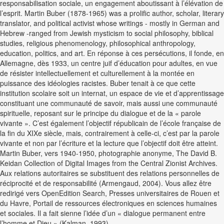
responsabilisation sociale, un engagement aboutissant à l’élévation de
l’esprit. Martin Buber (1878-1965) was a prolific author, scholar, literary
translator, and political activist whose writings - mostly in German and
Hebrew -ranged from Jewish mysticism to social philosophy, biblical
studies, religious phenomenology, philosophical anthropology,
education, politics, and art. En réponse à ces persécutions, il fonde, en
Allemagne, dès 1933, un centre juif d’éducation pour adultes, en vue
de résister intellectuellement et culturellement à la montée en
puissance des idéologies racistes. Buber tenait à ce que cette
institution scolaire soit un internat, un espace de vie et d’apprentissage
constituant une communauté de savoir, mais aussi une communauté
spirituelle, reposant sur le principe du dialogue et de la « parole
vivante ». C’est également l’objectif républicain de l’école française de
la fin du XIXe siècle, mais, contrairement à celle-ci, c’est par la parole
vivante et non par l’écriture et la lecture que l’objectif doit être atteint.
Martin Buber, vers 1940-1950, photographie anonyme, The David B.
Keidan Collection of Digital Images from the Central Zionist Archives.
Aux relations autoritaires se substituent des relations personnelles de
réciprocité et de responsabilité (Armengaud, 2004). Vous allez être
redirigé vers OpenEdition Search, Presses universitaires de Rouen et
du Havre, Portail de ressources électroniques en sciences humaines
et sociales. Il a fait sienne l’idée d’un « dialogue permanent entre
l’homme et Dieu » (Kalman, 1993).