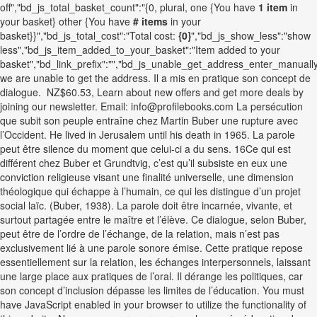
off","bd_js_total_basket_count":"{0, plural, one {You have
1
item
in
your basket} other {You have
#
items
in your
basket}}","bd_js_total_cost":"Total cost:
{0}
","bd_js_show_less":"show
less","bd_js_item_added_to_your_basket":"Item added to your
basket","bd_link_prefix":"","bd_js_unable_get_address_enter_manually
we are unable to get the address. Il a mis en pratique son concept de
dialogue. NZ$60.53, Learn about new offers and get more deals by
joining our newsletter. Email: info@profilebooks.com La persécution
que subit son peuple entraîne chez Martin Buber une rupture avec
l’Occident. He lived in Jerusalem until his death in 1965. La parole
peut être silence du moment que celui-ci a du sens. 16Ce qui est
différent chez Buber et Grundtvig, c’est qu’il subsiste en eux une
conviction religieuse visant une finalité universelle, une dimension
théologique qui échappe à l’humain, ce qui les distingue d’un projet
social laïc. (Buber, 1938). La parole doit être incarnée, vivante, et
surtout partagée entre le maître et l’élève. Ce dialogue, selon Buber,
peut être de l’ordre de l’échange, de la relation, mais n’est pas
exclusivement lié à une parole sonore émise. Cette pratique repose
essentiellement sur la relation, les échanges interpersonnels, laissant
une large place aux pratiques de l’oral. Il dérange les politiques, car
son concept d’inclusion dépasse les limites de l’éducation. You must
have JavaScript enabled in your browser to utilize the functionality of