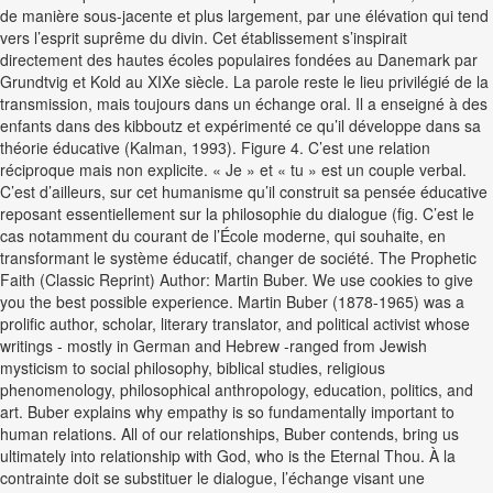
de manière sous-jacente et plus largement, par une élévation qui tend
vers l’esprit suprême du divin. Cet établissement s’inspirait
directement des hautes écoles populaires fondées au Danemark par
Grundtvig et Kold au XIXe siècle. La parole reste le lieu privilégié de la
transmission, mais toujours dans un échange oral. Il a enseigné à des
enfants dans des kibboutz et expérimenté ce qu’il développe dans sa
théorie éducative (Kalman, 1993). Figure 4. C’est une relation
réciproque mais non explicite. « Je » et « tu » est un couple verbal.
C’est d’ailleurs, sur cet humanisme qu’il construit sa pensée éducative
reposant essentiellement sur la philosophie du dialogue (fig. C’est le
cas notamment du courant de l’École moderne, qui souhaite, en
transformant le système éducatif, changer de société. The Prophetic
Faith (Classic Reprint) Author: Martin Buber. We use cookies to give
you the best possible experience. Martin Buber (1878-1965) was a
prolific author, scholar, literary translator, and political activist whose
writings - mostly in German and Hebrew -ranged from Jewish
mysticism to social philosophy, biblical studies, religious
phenomenology, philosophical anthropology, education, politics, and
art. Buber explains why empathy is so fundamentally important to
human relations. All of our relationships, Buber contends, bring us
ultimately into relationship with God, who is the Eternal Thou. À la
contrainte doit se substituer le dialogue, l’échange visant une