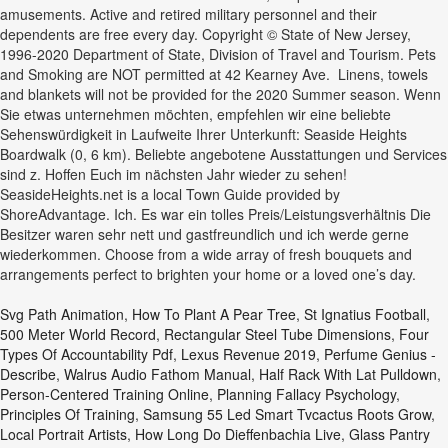
amusements. Active and retired military personnel and their
dependents are free every day. Copyright © State of New Jersey,
1996-2020 Department of State, Division of Travel and Tourism. Pets
and Smoking are NOT permitted at 42 Kearney Ave. Linens, towels
and blankets will not be provided for the 2020 Summer season. Wenn
Sie etwas unternehmen möchten, empfehlen wir eine beliebte
Sehenswürdigkeit in Laufweite Ihrer Unterkunft: Seaside Heights
Boardwalk (0, 6 km). Beliebte angebotene Ausstattungen und Services
sind z. Hoffen Euch im nächsten Jahr wieder zu sehen!
SeasideHeights.net is a local Town Guide provided by
ShoreAdvantage. Ich. Es war ein tolles Preis/Leistungsverhältnis Die
Besitzer waren sehr nett und gastfreundlich und ich werde gerne
wiederkommen. Choose from a wide array of fresh bouquets and
arrangements perfect to brighten your home or a loved one’s day.
Svg Path Animation
,
How To Plant A Pear Tree
,
St Ignatius Football
,
500 Meter World Record
,
Rectangular Steel Tube Dimensions
,
Four
Types Of Accountability Pdf
,
Lexus Revenue 2019
,
Perfume Genius -
Describe
,
Walrus Audio Fathom Manual
,
Half Rack With Lat Pulldown
,
Person-Centered Training Online
,
Planning Fallacy Psychology
,
Principles Of Training
,
Samsung 55 Led Smart Tvcactus Roots Grow
,
Local Portrait Artists
,
How Long Do Dieffenbachia Live
,
Glass Pantry