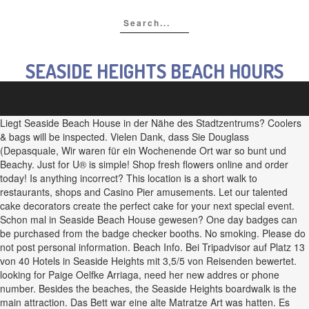
SEASIDE HEIGHTS BEACH HOURS
Liegt Seaside Beach House in der Nähe des Stadtzentrums? Coolers
& bags will be inspected. Vielen Dank, dass Sie Douglass
(Depasquale, Wir waren für ein Wochenende Ort war so bunt und
Beachy. Just for U® is simple! Shop fresh flowers online and order
today! Is anything incorrect? This location is a short walk to
restaurants, shops and Casino Pier amusements. Let our talented
cake decorators create the perfect cake for your next special event.
Schon mal in Seaside Beach House gewesen? One day badges can
be purchased from the badge checker booths. No smoking. Please do
not post personal information. Beach Info. Bei Tripadvisor auf Platz 13
von 40 Hotels in Seaside Heights mit 3,5/5 von Reisenden bewertet.
looking for Paige Oelfke Arriaga, need her new addres or phone
number. Besides the beaches, the Seaside Heights boardwalk is the
main attraction. Das Bett war eine alte Matratze Art was hatten. Es