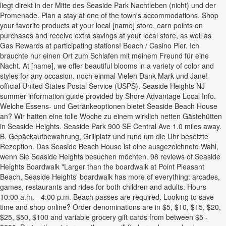
liegt direkt in der Mitte des Seaside Park Nachtleben (nicht) und der
Promenade. Plan a stay at one of the town's accommodations. Shop
your favorite products at your local [name] store, earn points on
purchases and receive extra savings at your local store, as well as
Gas Rewards at participating stations! Beach / Casino Pier. Ich
brauchte nur einen Ort zum Schlafen mit meinem Freund für eine
Nacht. At [name], we offer beautiful blooms in a variety of color and
styles for any occasion. noch einmal Vielen Dank Mark und Jane!
official United States Postal Service (USPS). Seaside Heights NJ
summer information guide provided by Shore Advantage Local Info.
Welche Essens- und Getränkeoptionen bietet Seaside Beach House
an? Wir hatten eine tolle Woche zu einem wirklich netten Gästehütten
in Seaside Heights. Seaside Park 900 SE Central Ave 1.0 miles away.
B. Gepäckaufbewahrung, Grillplatz und rund um die Uhr besetzte
Rezeption. Das Seaside Beach House ist eine ausgezeichnete Wahl,
wenn Sie Seaside Heights besuchen möchten. 98 reviews of Seaside
Heights Boardwalk "Larger than the boardwalk at Point Pleasant
Beach, Seaside Heights' boardwalk has more of everything: arcades,
games, restaurants and rides for both children and adults. Hours
10:00 a.m. - 4:00 p.m. Beach passes are required. Looking to save
time and shop online? Order denominations are in $5, $10, $15, $20,
$25, $50, $100 and variable grocery gift cards from between $5 -