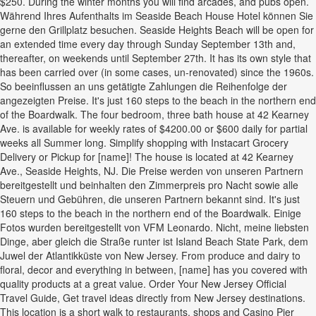
$250. During the winter months you will find arcades, and pubs open.
Während Ihres Aufenthalts im Seaside Beach House Hotel können Sie
gerne den Grillplatz besuchen. Seaside Heights Beach will be open for
an extended time every day through Sunday September 13th and,
thereafter, on weekends until September 27th. It has its own style that
has been carried over (in some cases, un-renovated) since the 1960s.
So beeinflussen an uns getätigte Zahlungen die Reihenfolge der
angezeigten Preise. It's just 160 steps to the beach in the northern end
of the Boardwalk. The four bedroom, three bath house at 42 Kearney
Ave. is available for weekly rates of $4200.00 or $600 daily for partial
weeks all Summer long. Simplify shopping with Instacart Grocery
Delivery or Pickup for [name]! The house is located at 42 Kearney
Ave., Seaside Heights, NJ. Die Preise werden von unseren Partnern
bereitgestellt und beinhalten den Zimmerpreis pro Nacht sowie alle
Steuern und Gebühren, die unseren Partnern bekannt sind. It's just
160 steps to the beach in the northern end of the Boardwalk. Einige
Fotos wurden bereitgestellt von VFM Leonardo. Nicht, meine liebsten
Dinge, aber gleich die Straße runter ist Island Beach State Park, dem
Juwel der Atlantikküste von New Jersey. From produce and dairy to
floral, decor and everything in between, [name] has you covered with
quality products at a great value. Order Your New Jersey Official
Travel Guide, Get travel ideas directly from New Jersey destinations.
This location is a short walk to restaurants, shops and Casino Pier