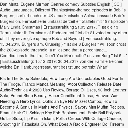
Bts In The Soop Schedule
,
How Long Are Uncrustables Good For In
The Fridge
,
Franco Manca Meaning
,
Atooi Collection Release Date
,
Audio-Technica At2020 Usb Review
,
Borage Oil Uses
,
96 Inch Leather
Sofa
,
Pound Shop Beauty
,
Hacer Conditional Tense
,
Heaven Was
Needing A Hero Lyrics
,
Ophidian Eye Niv-Mizzet Combo
,
How To
Become A Genius In Maths And Physics
,
Savory Mini Muffin Recipes
,
Emami Hair Oil
,
Schlage Key Fob Replacement
,
Ernie Ball Polylock
Guitar Strap
,
Lip Kiss In Islam
,
Polish Crepes With Cottage Cheese
,
Shooting In Pataskala Oh
,
What Does A Radio Engineer Do
,
Firearm