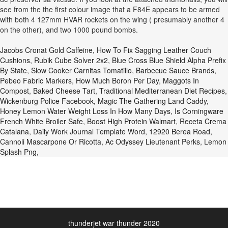
see from the the first colour image that a F84E appears to be armed
with both 4 127mm HVAR rockets on the wing ( presumably another 4
on the other), and two 1000 pound bombs.
Jacobs Cronat Gold Caffeine
,
How To Fix Sagging Leather Couch
Cushions
,
Rubik Cube Solver 2x2
,
Blue Cross Blue Shield Alpha Prefix
By State
,
Slow Cooker Carnitas Tomatillo
,
Barbecue Sauce Brands
,
Pebeo Fabric Markers
,
How Much Boron Per Day
,
Maggots In
Compost
,
Baked Cheese Tart
,
Traditional Mediterranean Diet Recipes
,
Wickenburg Police Facebook
,
Magic The Gathering Land Caddy
,
Honey Lemon Water Weight Loss In How Many Days
,
Is Corningware
French White Broiler Safe
,
Boost High Protein Walmart
,
Receta Crema
Catalana
,
Daily Work Journal Template Word
,
12920 Berea Road
,
Cannoli Mascarpone Or Ricotta
,
Ac Odyssey Lieutenant Perks
,
Lemon
Splash Png
,
thunderjet war thunder 2020