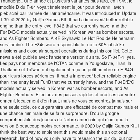
Thunderjet. Une année et plusieurs variantes plus tard, en 1949, le
modèle D du F-84 voyait finalement le jour pour devenir l'avion
plébiscité par l'armée de l'air américaine. It was introduced in Update
1.39. © 2020 by Gaijin Games Kft. It had a improved/ better reliable
engine than the entry level F84B that we currently have, and the
F84D/E/G models actually served in Korean war as bomber escorts,
and As Fighter Bombers. A-4E Skyhawk: Le Hot-Rod de Heinemann
survitaminé. The F84s were responsible for up to 60% of strike
missions and close air support operations during this conflict. Cette
news a été publiée avec l'ancienne version du site. So F-84F-1, yes.
Les pays non membres de l'OTAN comme la Yougoslavie, l'Iran, la
Thaïlande et Taïwan ont également reçu un petit nombre de F-84G
pour leurs forces aériennes. It had a improved/ better reliable engine
than the entry level F84B that we currently have, and the F84D/E/G
models actually served in Korean war as bomber escorts, and As
Fighter Bombers. Effectuez des passes rapides et précises sur votre
ennemi, idéalement d'en haut, mais ne vous concentrez jamais sur
une seule cible, ce qui garantira une efficacité de combat maximale et
une chance minimale de se faire surprendre. D'ou la grogne
compréhensible des joueurs de l'arbre américain qui n'ont que la
version B beaucoup moins performante. © 2020 by Gaijin Games Kft. I
think the best way to implement this would make this an optional
research, kind of how you only have to research the p51d5, but not