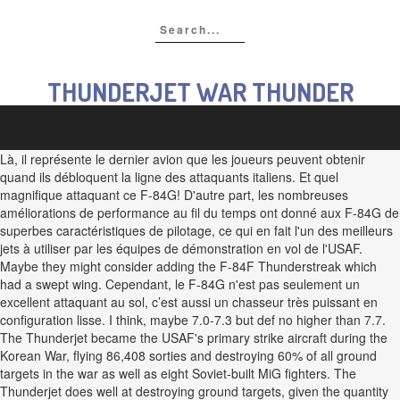
THUNDERJET WAR THUNDER
Là, il représente le dernier avion que les joueurs peuvent obtenir
quand ils débloquent la ligne des attaquants italiens. Et quel
magnifique attaquant ce F-84G! D'autre part, les nombreuses
améliorations de performance au fil du temps ont donné aux F-84G de
superbes caractéristiques de pilotage, ce qui en fait l'un des meilleurs
jets à utiliser par les équipes de démonstration en vol de l'USAF.
Maybe they might consider adding the F-84F Thunderstreak which
had a swept wing. Cependant, le F-84G n'est pas seulement un
excellent attaquant au sol, c’est aussi un chasseur très puissant en
configuration lisse. I think, maybe 7.0-7.3 but def no higher than 7.7.
The Thunderjet became the USAF's primary strike aircraft during the
Korean War, flying 86,408 sorties and destroying 60% of all ground
targets in the war as well as eight Soviet-built MiG fighters. The
Thunderjet does well at destroying ground targets, given the quantity