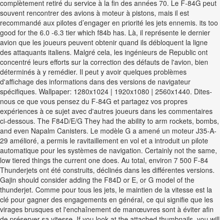
complètement retiré du service à la fin des années 70. Le F-84G peut
souvent rencontrer des avions à moteur à pistons, mais il est
recommandé aux pilotes d’engager en priorité les jets ennemis. its too
good for the 6.0 -6.3 tier which f84b has. Là, il représente le dernier
avion que les joueurs peuvent obtenir quand ils débloquent la ligne
des attaquants italiens. Malgré cela, les ingénieurs de Republic ont
concentré leurs efforts sur la correction des défauts de l'avion, bien
déterminés à y remédier. Il peut y avoir quelques problèmes
d'affichage des informations dans des versions de navigateur
spécifiques. Wallpaper: 1280x1024 | 1920x1080 | 2560x1440. Dites-
nous ce que vous pensez du F-84G et partagez vos propres
expériences à ce sujet avec d'autres joueurs dans les commentaires
ci-dessous. The F84D/E/G They had the ability to arm rockets, bombs,
and even Napalm Canisters. Le modèle G a amené un moteur J35-A-
29 amélioré, a permis le ravitaillement en vol et a introduit un pilote
automatique pour les systèmes de navigation. Certainly not the same,
low tiered things the current one does. Au total, environ 7 500 F-84
Thunderjets ont été construits, déclinés dans les différentes versions.
Gajin should consider adding the F84D or E, or G model of the
thunderjet. Comme pour tous les jets, le maintien de la vitesse est la
clé pour gagner des engagements en général, ce qui signifie que les
virages brusques et l'enchaînement de manœuvres sont à éviter afin
de préserver sa vitesse. If you look at the attached thumbnails, you will