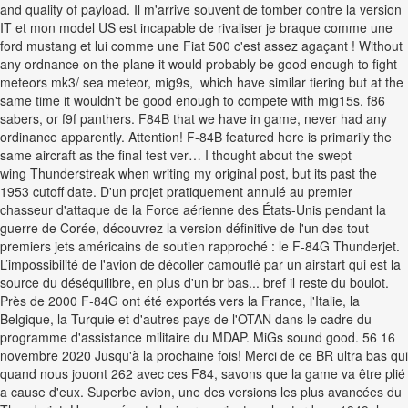
and quality of payload. Il m'arrive souvent de tomber contre la version
IT et mon model US est incapable de rivaliser je braque comme une
ford mustang et lui comme une Fiat 500 c'est assez agaçant ! Without
any ordnance on the plane it would probably be good enough to fight
meteors mk3/ sea meteor, mig9s, which have similar tiering but at the
same time it wouldn't be good enough to compete with mig15s, f86
sabers, or f9f panthers. F84B that we have in game, never had any
ordinance apparently. Attention! F-84B featured here is primarily the
same aircraft as the final test ver… I thought about the swept
wing Thunderstreak when writing my original post, but its past the
1953 cutoff date. D'un projet pratiquement annulé au premier
chasseur d'attaque de la Force aérienne des États-Unis pendant la
guerre de Corée, découvrez la version définitive de l'un des tout
premiers jets américains de soutien rapproché : le F-84G Thunderjet.
L’impossibilité de l'avion de décoller camouflé par un airstart qui est la
source du déséquilibre, en plus d'un br bas... bref il reste du boulot.
Près de 2000 F-84G ont été exportés vers la France, l'Italie, la
Belgique, la Turquie et d'autres pays de l'OTAN dans le cadre du
programme d'assistance militaire du MDAP. MiGs sound good. 56 16
novembre 2020 Jusqu'à la prochaine fois! Merci de ce BR ultra bas qui
quand nous jouont 262 avec ces F84, savons que la game va être plié
a cause d'eux. Superbe avion, une des versions les plus avancées du