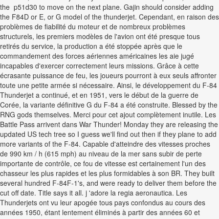
the p51d30 to move on the next plane. Gajin should consider adding
the F84D or E, or G model of the thunderjet. Cependant, en raison des
problèmes de fiabilité du moteur et de nombreux problèmes
structurels, les premiers modèles de l'avion ont été presque tous
retirés du service, la production a été stoppée après que le
commandement des forces aériennes américaines les aie jugé
incapables d'exercer correctement leurs missions. Grâce à cette
écrasante puissance de feu, les joueurs pourront à eux seuls affronter
toute une petite armée si nécessaire. Ainsi, le développement du F-84
Thunderjet a continué, et en 1951, vers le début de la guerre de
Corée, la variante définitive G du F-84 a été construite. Blessed by the
RNG gods themselves. Merci pour cet ajout complètement inutile. Les
Battle Pass arrivent dans War Thunder! Monday they are releasing the
updated US tech tree so I guess we'll find out then if they plane to add
more variants of the F-84. Capable d'atteindre des vitesses proches
de 990 km / h (615 mph) au niveau de la mer sans subir de perte
importante de contrôle, ce fou de vitesse est certainement l'un des
chasseur les plus rapides et les plus formidables à son BR. They built
several hundred F-84F-1's, and were ready to deliver them before the
cut off date. Title says it all. j 'adore la regia aeronautica. Les
Thunderjets ont vu leur apogée tous pays confondus au cours des
années 1950, étant lentement éliminés à partir des années 60 et