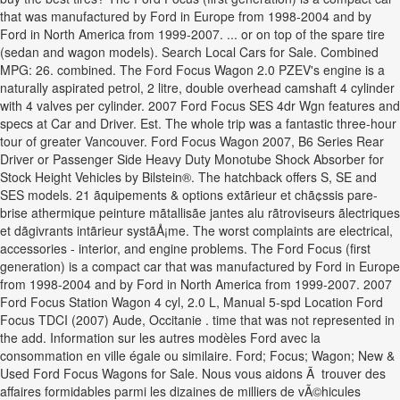
that was manufactured by Ford in Europe from 1998-2004 and by
Ford in North America from 1999-2007. ... or on top of the spare tire
(sedan and wagon models). Search Local Cars for Sale. Combined
MPG: 26. combined. The Ford Focus Wagon 2.0 PZEV's engine is a
naturally aspirated petrol, 2 litre, double overhead camshaft 4 cylinder
with 4 valves per cylinder. 2007 Ford Focus SES 4dr Wgn features and
specs at Car and Driver. Est. The whole trip was a fantastic three-hour
tour of greater Vancouver. Ford Focus Wagon 2007, B6 Series Rear
Driver or Passenger Side Heavy Duty Monotube Shock Absorber for
Stock Height Vehicles by Bilstein®. The hatchback offers S, SE and
SES models. 21 ãquipements & options extãrieur et chã¢ssis pare-
brise athermique peinture mãtallisãe jantes alu rãtroviseurs ãlectriques
et dãgivrants intãrieur systãÅ¡me. The worst complaints are electrical,
accessories - interior, and engine problems. The Ford Focus (first
generation) is a compact car that was manufactured by Ford in Europe
from 1998-2004 and by Ford in North America from 1999-2007. 2007
Ford Focus Station Wagon 4 cyl, 2.0 L, Manual 5-spd Location Ford
Focus TDCI (2007) Aude, Occitanie . time that was not represented in
the add. Information sur les autres modèles Ford avec la
consommation en ville égale ou similaire. Ford; Focus; Wagon; New &
Used Ford Focus Wagons for Sale. Nous vous aidons Ã trouver des
affaires formidables parmi les dizaines de milliers de vÃ©hicules