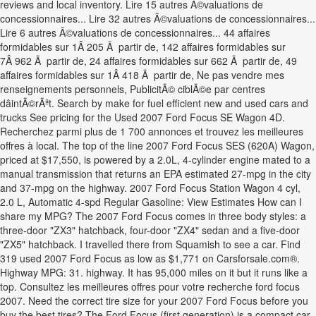
reviews and local inventory. Lire 15 autres Ã©valuations de
concessionnaires... Lire 32 autres Ã©valuations de concessionnaires...
Lire 6 autres Ã©valuations de concessionnaires... 44 affaires
formidables sur 1Â 205 Ã partir de, 142 affaires formidables sur
7Â 962 Ã partir de, 24 affaires formidables sur 662 Ã partir de, 49
affaires formidables sur 1Â 418 Ã partir de, Ne pas vendre mes
renseignements personnels, PublicitÃ© ciblÃ©e par centres
dâintÃ©rÃªt. Search by make for fuel efficient new and used cars and
trucks See pricing for the Used 2007 Ford Focus SE Wagon 4D.
Recherchez parmi plus de 1 700 annonces et trouvez les meilleures
offres à local. The top of the line 2007 Ford Focus SES (620A) Wagon,
priced at $17,550, is powered by a 2.0L, 4-cylinder engine mated to a
manual transmission that returns an EPA estimated 27-mpg in the city
and 37-mpg on the highway. 2007 Ford Focus Station Wagon 4 cyl,
2.0 L, Automatic 4-spd Regular Gasoline: View Estimates How can I
share my MPG? The 2007 Ford Focus comes in three body styles: a
three-door "ZX3" hatchback, four-door "ZX4" sedan and a five-door
"ZX5" hatchback. I travelled there from Squamish to see a car. Find
319 used 2007 Ford Focus as low as $1,771 on Carsforsale.com®.
Highway MPG: 31. highway. It has 95,000 miles on it but it runs like a
top. Consultez les meilleures offres pour votre recherche ford focus
2007. Need the correct tire size for your 2007 Ford Focus before you
buy the best tires? The Ford Focus (first generation) is a compact car