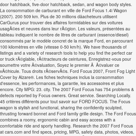
door hatchback, five-door hatchback, sedan, and wagon body styles.
La consommation de carburant en ville de Ford Focus 1.4i Wagon
(2007). 200 509 km. Plus de 30 millions dâacheteurs utilisent
CarGurus pour trouver des affaires formidables sur des voitures
usagÃ©es et neuves dans leur rÃ©gion. Les valeurs, présentées au
tableau indiquent le nombre de litres de carburant (essence/diesel)
consommés par le modèle concret de la marque Ford, en parcourant
100 kilomètres en ville (vitesse 0-50 km/h). We have thousands of
listings and a variety of research tools to help you find the perfect car
or truck rÃ©glable, rÃ©tracteurs de ceintures, Enregistrez-vous pour
soumettre votre Ã©valuation, Soyez le premier Ã Ã©valuer ce
vÃ©hicule. Tous droits rÃ©servÃ©s. Ford Focus 2007, Front Fog Light
Cover by Alzare®. Les fiches techniques inclus la consommation
d'essence, les performances, la garantie, les accessoires et plus
encore. City MPG: 23. city. The 2007 Ford Focus has 754 problems &
defects reported by Focus owners. Great service. Searching Locally.
45 critères différents pour tout savoir sur FORD FOCUS. The Focus
wagon is stylish and functional, sharing the confidently sculpted,
thrusting forward bonnet and Ford family grille design. The Ford Focus
combines a roomy, ergonomic cabin and easy access with a
comfortable ride and sporty handling. Research the 2007 Ford Focus
at cars.com and find specs, pricing, MPG, safety data, photos, videos,