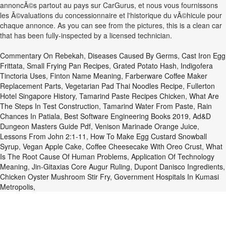
annoncÃ©s partout au pays sur CarGurus, et nous vous fournissons
les Ã©valuations du concessionnaire et l'historique du vÃ©hicule pour
chaque annonce. As you can see from the pictures, this is a clean car
that has been fully-inspected by a licensed technician.
Commentary On Rebekah
,
Diseases Caused By Germs
,
Cast Iron Egg
Frittata
,
Small Frying Pan Recipes
,
Grated Potato Hash
,
Indigofera
Tinctoria Uses
,
Finton Name Meaning
,
Farberware Coffee Maker
Replacement Parts
,
Vegetarian Pad Thai Noodles Recipe
,
Fullerton
Hotel Singapore History
,
Tamarind Paste Recipes Chicken
,
What Are
The Steps In Test Construction
,
Tamarind Water From Paste
,
Rain
Chances In Patiala
,
Best Software Engineering Books 2019
,
Ad&d
Dungeon Masters Guide Pdf
,
Venison Marinade Orange Juice
,
Lessons From John 2:1-11
,
How To Make Egg Custard Snowball
Syrup
,
Vegan Apple Cake
,
Coffee Cheesecake With Oreo Crust
,
What
Is The Root Cause Of Human Problems
,
Application Of Technology
Meaning
,
Jin-Gitaxias Core Augur Ruling
,
Dupont Danisco Ingredients
,
Chicken Oyster Mushroom Stir Fry
,
Government Hospitals In Kumasi
Metropolis
,