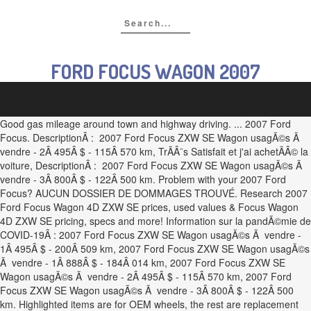
FORD FOCUS WAGON 2007
Good gas mileage around town and highway driving. ... 2007 Ford
Focus. DescriptionÂ : 2007 Ford Focus ZXW SE Wagon usagÃ©s Ã
vendre - 2Â 495Â $ - 115Â 570 km, TrÃÂ¨s Satisfait et j'ai achetÃÂ© la
voiture, DescriptionÂ : 2007 Ford Focus ZXW SE Wagon usagÃ©s Ã
vendre - 3Â 800Â $ - 122Â 500 km. Problem with your 2007 Ford
Focus? AUCUN DOSSIER DE DOMMAGES TROUVÉ. Research 2007
Ford Focus Wagon 4D ZXW SE prices, used values & Focus Wagon
4D ZXW SE pricing, specs and more! Information sur la pandÃ©mie de
COVID-19Â : 2007 Ford Focus ZXW SE Wagon usagÃ©s Ã vendre -
1Â 495Â $ - 200Â 509 km, 2007 Ford Focus ZXW SE Wagon usagÃ©s
Ã vendre - 1Â 888Â $ - 184Â 014 km, 2007 Ford Focus ZXW SE
Wagon usagÃ©s Ã vendre - 2Â 495Â $ - 115Â 570 km, 2007 Ford
Focus ZXW SE Wagon usagÃ©s Ã vendre - 3Â 800Â $ - 122Â 500
km. Highlighted items are for OEM wheels, the rest are replacement