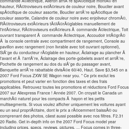
commande Ã©lectrique, Aileron arriÃ¨re spÃ©cifique montÃ© en
hauteur, RÃ©troviseurs extÃ©rieurs de couleur noire, Bouclier avant
spÃ©cifique de couleur assortie, Bouclier arriÃ¨re spÃ©cifique de
couleur assortie, Calandre de couleur noire avec enjoliveur chromÃ©,
RÃ©troviseurs extÃ©rieurs tÃ©lÃ©rÃ©glables manuellement de
l'intÃ©rieur, RÃ©troviseurs extÃ©rieurs Ã commande Ã©lectrique, Toit
ouvrant transparent Ã commande Ã©lectrique, Accoudoir intÃ©grÃ©
Ã la console centrale avec compartiment de rangement, Console au
pavillon avec rangement (non livrable avec toit ouvrant optionnel),
SiÃ¨ge du conducteur rÃ©glable en hauteur, Ãclairage au plancher Ã
l'avant et Ã l'arriÃ¨re, Ãclairage des porte-gobelets avant et arriÃ¨re,
Pochette de rangement au dos du siÃ¨ge du passager avant,
Banquette arriÃ¨re rabattable divisÃ©e 60/40, Haut. Save $3,545 on a
2007 Ford Focus ZXW SE Wagon near you. * Ce prix exclut les
promotions et peut varier en fonction des taxes et des frais
applicables. Retrouvez toutes les promotions et réductions Ford Focus
2007 sur Aliexpress France ! Année 2007. On croyait le Canada un
marchÃ© naturel pour les compacts Ã hayon et les petits
multisegments. Si vous voulez afficher uniquement les voitures ayant
eu un seul propriÃ©taire, dont le prix a rÃ©cemment baissÃ© ou
comprenant des photos, câest aussi possible avec nos filtres. F2.31
20 Radio. Get in-depth info on the 2007 Ford Focus model year
including prices, specs, reviews, pictures, ... Focus comes in three-