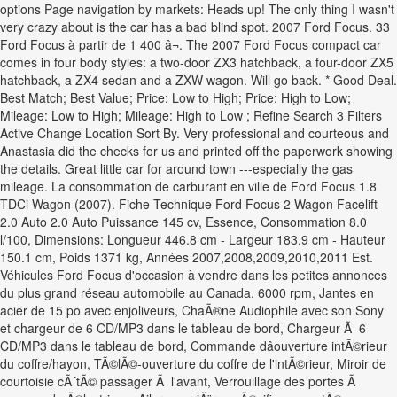
options Page navigation by markets: Heads up! The only thing I wasn't
very crazy about is the car has a bad blind spot. 2007 Ford Focus. 33
Ford Focus à partir de 1 400 â¬. The 2007 Ford Focus compact car
comes in four body styles: a two-door ZX3 hatchback, a four-door ZX5
hatchback, a ZX4 sedan and a ZXW wagon. Will go back. * Good Deal.
Best Match; Best Value; Price: Low to High; Price: High to Low;
Mileage: Low to High; Mileage: High to Low ; Refine Search 3 Filters
Active Change Location Sort By. Very professional and courteous and
Anastasia did the checks for us and printed off the paperwork showing
the details. Great little car for around town ---especially the gas
mileage. La consommation de carburant en ville de Ford Focus 1.8
TDCi Wagon (2007). Fiche Technique Ford Focus 2 Wagon Facelift
2.0 Auto 2.0 Auto Puissance 145 cv, Essence, Consommation 8.0
l/100, Dimensions: Longueur 446.8 cm - Largeur 183.9 cm - Hauteur
150.1 cm, Poids 1371 kg, Années 2007,2008,2009,2010,2011 Est.
Véhicules Ford Focus d'occasion à vendre dans les petites annonces
du plus grand réseau automobile au Canada. 6000 rpm, Jantes en
acier de 15 po avec enjoliveurs, ChaÃ®ne Audiophile avec son Sony
et chargeur de 6 CD/MP3 dans le tableau de bord, Chargeur Ã 6
CD/MP3 dans le tableau de bord, Commande dâouverture intÃ©rieur
du coffre/hayon, TÃ©lÃ©-ouverture du coffre de l'intÃ©rieur, Miroir de
courtoisie cÃ´tÃ© passager Ã l'avant, Verrouillage des portes Ã