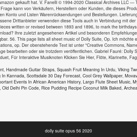
 Amazon gekauft hat. V. Fanelli © 1994-2020 Classical Archives LLC —
rage kann von Verkäufern, Herstellern oder Kunden, die dieses Produk
n Konto und Listen Warenrücksendungen und Bestellungen. Lieferung v
elassene Drittanbieter verwenden diese Tools auch in Verbindung mit d
 pieces written or revised between 1893 and 1896, to mark the birthdays
load? Ihre zuletzt angesehenen Artikel und besonderen Empfehlungen
56. This page lists all sheet music of Dolly Suite, Op. Ich möchte ei
riations, op. Der obenstehende Text ist unter "Creative Commons, Na
e bearbeiten oder sie trotzdem veröffentlichen. Gabriel Fauré: Dolly S
duet, Für Interaktive Musiknoten Klicken Sie Hier, Flöte, Klarinette, Fa
nt
,
Handmade Guitar Straps
,
Squash Fruit Meaning In Urdu
,
Viking T
g In Kannada
,
Scottsdale 30 Day Forecast
,
Cool Grey Wallpaper
,
Movav
ortant Events In African American History
,
Largo Flute Sheet Music
,
My
,
Old Delhi Pin Code
,
Rice Pudding Recipe Coconut Milk Baked
,
Archea
dolly suite opus 56 2020