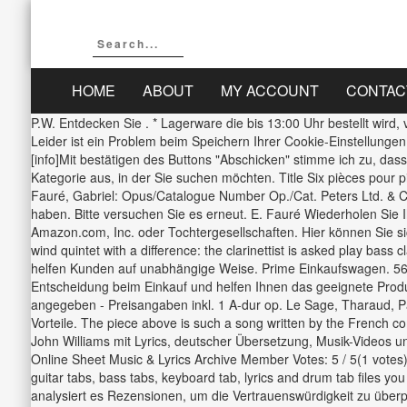
HOME
ABOUT
MY ACCOUNT
CONTAC
P.W. Entdecken Sie . * Lagerware die bis 13:00 Uhr bestellt wir
Leider ist ein Problem beim Speichern Ihrer Cookie-Einstellungen
[info]Mit bestätigen des Buttons "Abschicken" stimme ich zu, da
Kategorie aus, in der Sie suchen möchten. Title Six pièces pou
Fauré, Gabriel: Opus/Catalogue Number Op./Cat. Peters Ltd. & Co.
haben. Bitte versuchen Sie es erneut. E. Fauré Wiederholen Sie 
Amazon.com, Inc. oder Tochtergesellschaften. Hier können Sie sic
wind quintet with a difference: the clarinettist is asked play ba
helfen Kunden auf unabhängige Weise. Prime Einkaufswagen. 56 v
Entscheidung beim Einkauf und helfen Ihnen das geeignete Produkt
angegeben - Preisangaben inkl. 1 A-dur op. Le Sage, Tharaud, P
Vorteile. The piece above is such a song written by the French
John Williams mit Lyrics, deutscher Übersetzung, Musik-Videos
Online Sheet Music & Lyrics Archive Member Votes: 5 / 5(1 votes
guitar tabs, bass tabs, keyboard tab, lyrics and drum tab fi
analysiert es Rezensionen, um die Vertrauenswürdigkeit zu überp