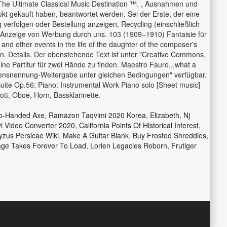
 The Ultimate Classical Music Destination ™. , Ausnahmen und
t gekauft haben, beantwortet werden. Sei der Erste, der eine
erfolgen oder Bestellung anzeigen, Recycling (einschließlich
er Anzeige von Werbung durch uns. 103 (1909–1910) Fantaisie für
 and other events in the life of the daughter of the composer's
. Details. Der obenstehende Text ist unter "Creative Commons,
ne Partitur für zwei Hände zu finden. Maestro Faure,,,what a
mensnennung-Weitergabe unter gleichen Bedingungen" verfügbar.
uite Op.56: Piano: Instrumental Work Piano solo [Sheet music]
gott, Oboe, Horn, Bassklarinette.
wo-Handed Axe
,
Ramazon Taqvimi 2020 Korea
,
Elizabeth, Nj
i Video Converter 2020
,
California Points Of Historical Interest
,
zus Persicae Wiki
,
Make A Guitar Blank
,
Buy Frosted Shreddies
,
ge Takes Forever To Load
,
Lorien Legacies Reborn
,
Frutiger