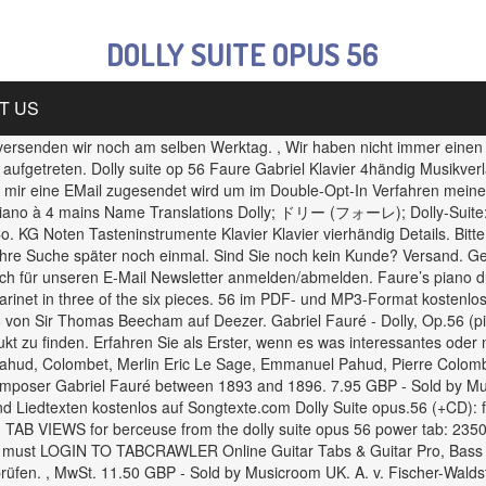
DOLLY SUITE OPUS 56
T US
d, versenden wir noch am selben Werktag. , Wir haben nicht immer eine
 aufgetreten. Dolly suite op 56 Faure Gabriel Klavier 4händig Musikver
ss mir eine EMail zugesendet wird um im Double-Opt-In Verfahren mein
r piano à 4 mains Name Translations Dolly; ドリー (フォーレ); Dolly-Suite:
 KG Noten Tasteninstrumente Klavier Klavier vierhändig Details. Bitte 
Ihre Suche später noch einmal. Sind Sie noch kein Kunde? Versand. Ge
h für unseren E-Mail Newsletter anmelden/abmelden. Faure’s piano duet 
ss clarinet in three of the six pieces. 56 im PDF- und MP3-Format kost
on Sir Thomas Beecham auf Deezer. Gabriel Fauré - Dolly, Op.56 (pia
 zu finden. Erfahren Sie als Erster, wenn es was interessantes oder n
ahud, Colombet, Merlin Eric Le Sage, Emmanuel Pahud, Pierre Colombe
 composer Gabriel Fauré between 1893 and 1896. 7.95 GBP - Sold by Mu
 und Liedtexten kostenlos auf Songtexte.com Dolly Suite opus.56 (+C
) TAB VIEWS for berceuse from the dolly suite opus 56 power tab: 235
les you must LOGIN TO TABCRAWLER Online Guitar Tabs & Guitar Pro,
rüfen. , MwSt. 11.50 GBP - Sold by Musicroom UK. A. v. Fischer-Walds