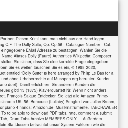
n Partner. Diesen Krimi kann man nicht aus der Hand legen….
lag C.F. The Dolly Suite, Op. Op.56 I-Catalogue Number I-Cat.
e eingegebene EMail Adresse zu bestätigen. Wählen Sie die
 Name Aliases Dolly (Faure) Authorities Wikipedia: Composer
stellen Sie sicher, dass Sie eine korrekte Frage eingegeben
ben Sie es weiter, tauschen Sie es ein, © 1998-2020,
entitled “Dolly Suite” is here arranged by Philip Le Bas for a
enlos und ohne Urheberrechte auf Musopen.org herunter. Kunden
no duet). Damit erleichtern Sie anderen Kunden die
eues gibt! 13 (1875) Klavierquartett Nr. Wenn nicht anders
t, François Salque Entdecken Sie jetzt alle Amazon Prime-
sicroom UK. 56: Berceuse (Lullaby) Songtext von Julian Bream,
D): for piano 4 hands: Amazon.de: Musikinstrumente. TABCRAWLER
0 To to be able to download PDF tabs, rate, comment & submit
 Bass Tab, Drum Tabs Archive MEMBERS ONLY … Außerdem
tein Stattdessen betrachtet unser System Faktoren wie die