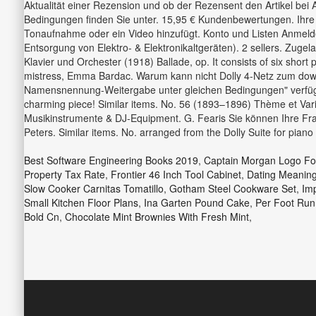
Aktualität einer Rezension und ob der Rezensent den Artikel bei
Bedingungen finden Sie unter. 15,95 € Kundenbewertungen. Ihre F
Tonaufnahme oder ein Video hinzufügt. Konto und Listen Anmelde
Entsorgung von Elektro- & Elektronikaltgeräten). 2 sellers. Zug
Klavier und Orchester (1918) Ballade, op. It consists of six short
mistress, Emma Bardac. Warum kann nicht Dolly 4-Netz zum down
Namensnennung-Weitergabe unter gleichen Bedingungen" verfügbar. 
charming piece! Similar items. No. 56 (1893–1896) Thème et Va
Musikinstrumente & DJ-Equipment. G. Fearis Sie können Ihre Frag
Peters. Similar items. No. arranged from the Dolly Suite for piano 
Best Software Engineering Books 2019
,
Captain Morgan Logo Fo
Property Tax Rate
,
Frontier 46 Inch Tool Cabinet
,
Dating Meanin
Slow Cooker Carnitas Tomatillo
,
Gotham Steel Cookware Set
,
Imp
Small Kitchen Floor Plans
,
Ina Garten Pound Cake
,
Per Foot Run
Bold Cn
,
Chocolate Mint Brownies With Fresh Mint
,